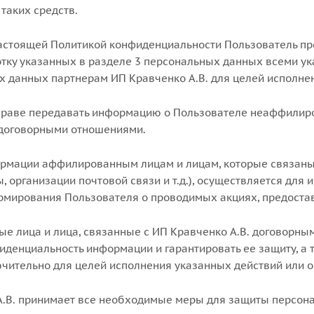
таких средств.
 настоящей Политикой конфиденциальности Пользователь пр
отку указанных в разделе 3 персональных данных всеми у
х данных партнерам ИП Кравченко А.В. для целей исполнен
вправе передавать информацию о Пользователе неаффилир
 договорными отношениями.
ормации аффилированным лицам и лицам, которые связаны
, организации почтовой связи и т.д.), осуществляется для 
мирования Пользователя о проводимых акциях, предоста
ые лица и лица, связанные с ИП Кравченко А.В. договорн
иденциальность информации и гарантировать ее защиту, а
ительно для целей исполнения указанных действий или ок
 А.В. принимает все необходимые меры для защиты персон