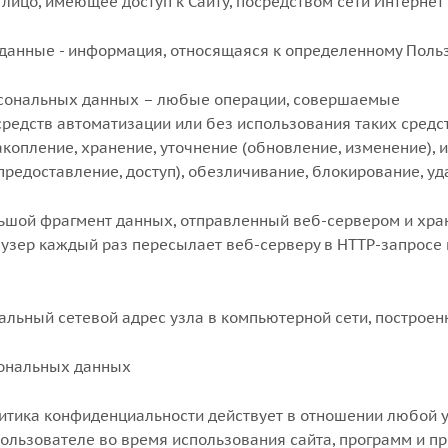
 лицо, имеющее доступ к Сайту, посредством сети Интернет
 данные - информация, относящаяся к определенному Польз
рсональных данных – любые операции, совершаемые
средств автоматизации или без использования таких средс
копление, хранение, уточнение (обновление, изменение), 
предоставление, доступ), обезличивание, блокирование, у
большой фрагмент данных, отправленный веб-сервером и хр
аузер каждый раз пересылает веб-серверу в HTTP-запросе 
кальный сетевой адрес узла в компьютерной сети, построенн
сональных данных
литика конфиденциальности действует в отношении любой 
ользователе во время использования сайта, программ и пр