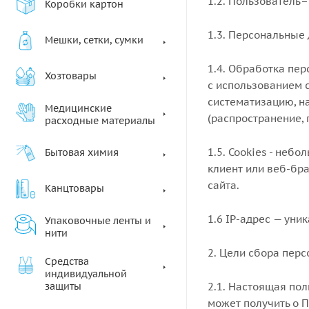
1.2. Пользователь–
Коробки картон
1.3. Персональные
Мешки, сетки, сумки
1.4. Обработка пе
Хозтовары
с использованием 
систематизацию, на
Медицинские
(распространение, 
расходные материалы
1.5. Cookies - не
Бытовая химия
клиент или веб-бр
сайта.
Канцтовары
1.6 IP-адрес — уни
Упаковочные ленты и
нити
2. Цели сбора пер
Средства
индивидуальной
2.1. Настоящая по
защиты
может получить о П