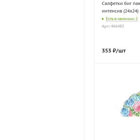
Салфетки биг па
интенсив (24х24) 
Есть в наличии: 2
Арт.: 466482
353
₽
/шт