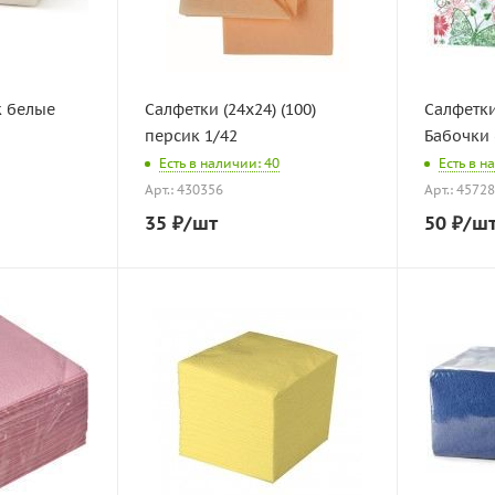
к белые
Салфетки (24х24) (100)
Салфетки
персик 1/42
Бабочки 
Есть в наличии: 40
Есть в н
Арт.: 430356
Арт.: 4572
35
₽
/шт
50
₽
/ш