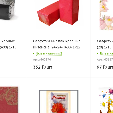
к черные
Салфетки биг пак красные
Салфетки
(400) 1/15
интенсив (24х24) (400) 1/15
(20) 1/15
Есть в наличии: 2
Есть в н
Арт.: 465174
Арт.: 4536
352
₽
/шт
97
₽
/ш