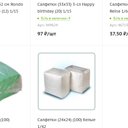
м Rondo
Салфетки (33х33) 3-сл Happy
Салфетки
(12) 1/15
birthday (20) 1/15
Reina 1/6
Есть в наличии: 4
Есть в н
Арт.: 449624
Арт.: 4671
97
₽
/шт
37.50
₽
(100)
Салфетки (24х24) (100) белые
1/42