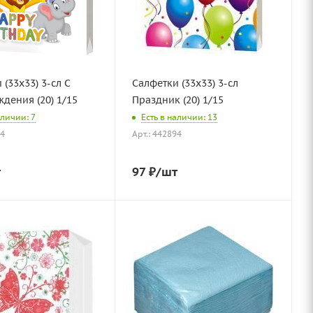
 (33х33) 3-сл С
Салфетки (33х33) 3-сл
днем рождения (20) 1/15
Праздник (20) 1/15
аличии: 7
Есть в наличии: 13
24
Арт.: 442894
т
97
₽
/шт