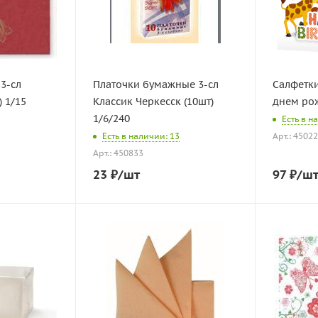
 3-сл
Платочки бумажные 3-сл
Салфетки
) 1/15
Классик Черкесск (10шт)
1/6/240
Есть в н
Есть в наличии: 13
Арт.: 4502
Арт.: 450833
23
₽
/шт
97
₽
/ш