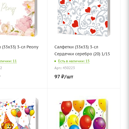
 (33х33) 3-сл Peony
Салфетки (33х33) 3-сл
Сердечки серебро (20) 1/15
аличии: 11
Есть в наличии: 15
72
Арт.: 450223
т
97
₽
/шт