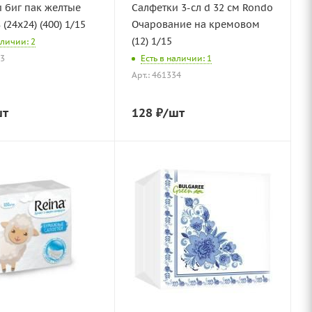
 биг пак желтые
Салфетки 3-сл d 32 см Rondo
(24х24) (400) 1/15
Очарование на кремовом
(12) 1/15
аличии: 2
83
Есть в наличии: 1
Арт.: 461334
шт
128
₽
/шт