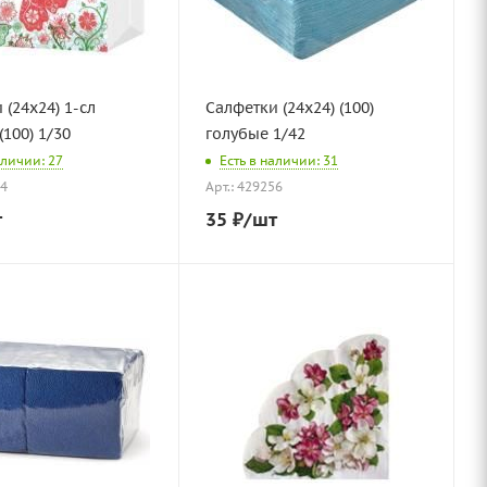
 (24х24) 1-сл
Салфетки (24х24) (100)
(100) 1/30
голубые 1/42
аличии: 27
Есть в наличии: 31
84
Арт.: 429256
т
35
₽
/шт