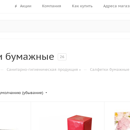
Акции
Компания
Как купить
Адреса магаз
и бумажные
26
—
—
Санитарно-гигиеническая продукция
Салфетки бумажные
умолчанию (убывание)