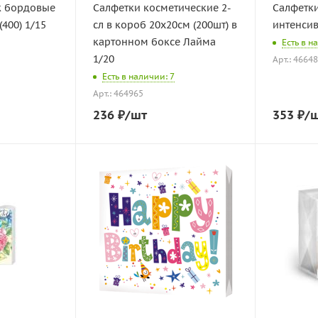
к бордовые
Салфетки косметические 2-
Салфетки
(400) 1/15
сл в короб 20х20см (200шт) в
интенсив 
картонном боксе Лайма
Есть в н
1/20
Арт.: 4664
Есть в наличии: 7
Арт.: 464965
236
₽
/шт
353
₽
/