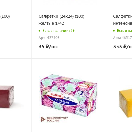
(100)
Салфетки (24х24) (100)
Салфетки
желтые 1/42
интенсив 
Есть в наличии: 29
Есть в н
Арт.: 427503
Арт.: 4651
35
₽
/шт
353
₽
/