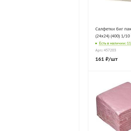
Салфетки биг па
(24х24) (400) 1/10
Есть в наличии: 11
Арт.: 457203
161
₽
/шт