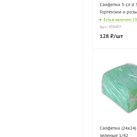
Салфетки 3-сл d 32 с
Гортензии и розы 
Есть в наличии: 15
Арт.: 458407
128
₽
/шт
Салфетки (24х24) 
зеленые 1/42