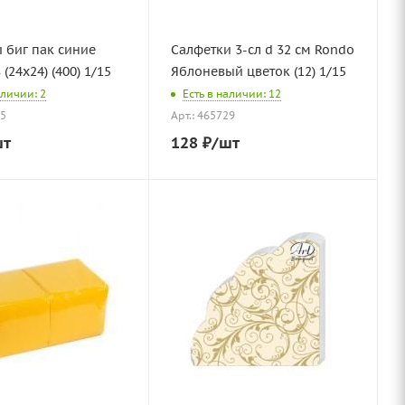
 биг пак синие
Салфетки 3-сл d 32 см Rondo
(24х24) (400) 1/15
Яблоневый цветок (12) 1/15
аличии: 2
Есть в наличии: 12
75
Арт.: 465729
шт
128
₽
/шт