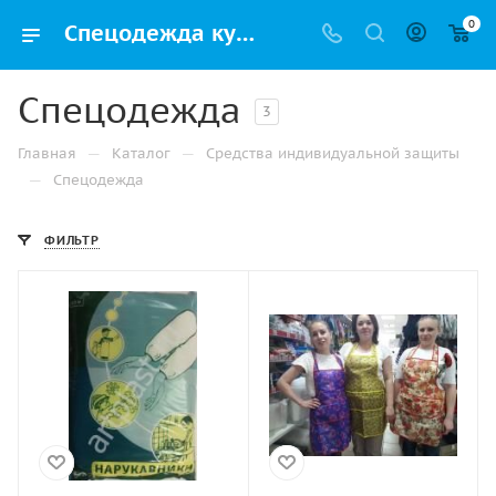
0
Спецодежда купить оптом и в розницу по выгодным ценам с доставкой по Альметьевске и России
Спецодежда
3
—
—
Главная
Каталог
Средства индивидуальной защиты
—
Спецодежда
ФИЛЬТР