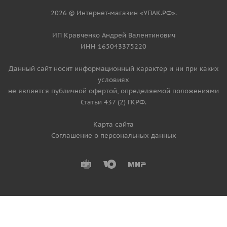
2026 © Интернет-магазин «УПАК.РФ».
ИП Кравченко Андрей Валентинович
ИНН 165043375220
Данный сайт носит информационный характер и ни при каких
условиях
не является публичной офертой, определяемой положениями
Статьи 437 (2) ГКРФ.
Карта сайта
Соглашение о персональных данных