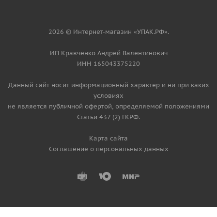
2026 © Интернет-магазин «УПАК.РФ».
ИП Кравченко Андрей Валентинович
ИНН 165043375220
Данный сайт носит информационный характер и ни при каких
условиях
не является публичной офертой, определяемой положениями
Статьи 437 (2) ГКРФ.
Карта сайта
Соглашение о персональных данных