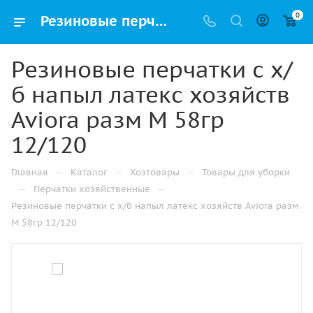
0
Резиновые перчатки с х/б напыл латекс хозяйств Aviora разм M 58гр 12/120 купить в Альметьевске с доставкой оптом и в розницу
Резиновые перчатки с х/
б напыл латекс хозяйств
Aviora разм M 58гр
12/120
—
—
—
Главная
Каталог
Хозтовары
Товары для уборки
—
—
Перчатки хозяйственные
Резиновые перчатки с х/б напыл латекс хозяйств Aviora разм
M 58гр 12/120