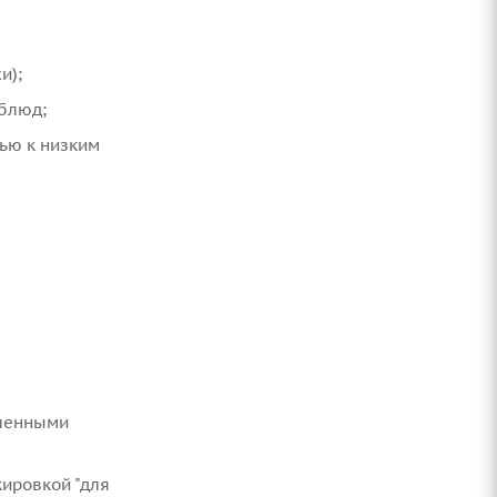
и);
 блюд;
ью к низким
иленными
ировкой "для