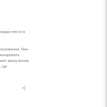
ождая место в
ользования. Они
мизировать
лают вашу жизнь
 где