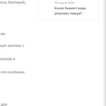
аги, бактерий,
30 марта 2026
Какие бывают виды
упаковки товара?
ов:
ует контакт с
апахов и
 что особенно
 для