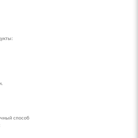
укты:
и.
ичный способ
: